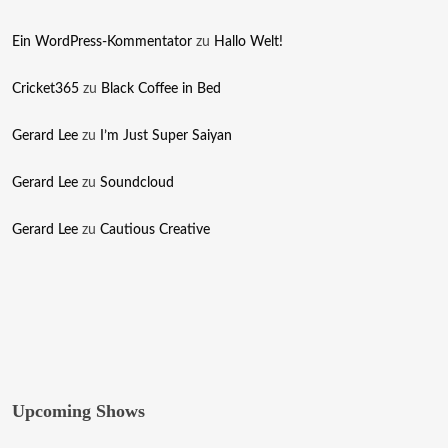
mi.
Ein WordPress-Kommentator
zu
Hallo Welt!
Follow Us
Cricket365
zu
Black Coffee in Bed
Gerard Lee
zu
I’m Just Super Saiyan
Gerard Lee
zu
Soundcloud
Gerard Lee
zu
Cautious Creative
Upcoming Shows