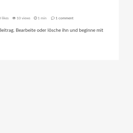
0
likes
10 views
1 min
1
comment
eitrag. Bearbeite oder lösche ihn und beginne mit