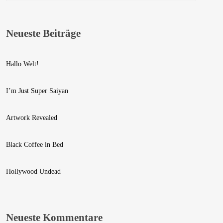
Photo
Neueste Beiträge
Review
Video
Hallo Welt!
I’m Just Super Saiyan
Artwork Revealed
Black Coffee in Bed
Hollywood Undead
We are Decibel
We’re a rock band from NYC. Vestibulum
facilisis, purus nec pulvinar iaculis, ligula
Neueste Kommentare